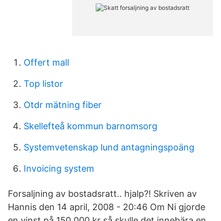
Offert mall
Top listor
Otdr mätning fiber
Skellefteå kommun barnomsorg
Systemvetenskap lund antagningspoäng
Invoicing system
Forsaljning av bostadsratt.. hjalp?! Skriven av
Hannis den 14 april, 2008 - 20:46 Om Ni gjorde
en vinst på 150 000 kr så skulle det innebära en